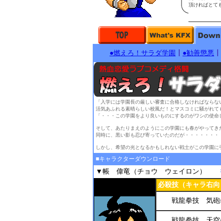
頂ければとて
●燃えろ！サラダ学園
┃
●勧善懲悪
┃
「入学には学園長の厳しい審査に合格しなければならな
活気あふれる素晴らしい校風だ！とマスコミに騒がれて
「・・・この学園をより良いものにするのがワシの使命
そして、あたりまえのようにこの学園にも春がやってき
同時に、黒い影も忍び寄っていたのだが・・・・・・・
しかし、希望の光となるかもしれない戦士がこの学園に
■キャラクターダウンロード
▼帳 偉竜（チョウ ウェイロン）
必殺技（キャラ右向
戦龍拳技 気砲
戦龍拳技 天空