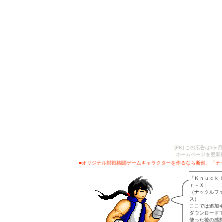
[PR] この広告は
ホームページを更新
■オリジナル対戦格闘ゲームキャラクターを作るなら断然、「ナ
「Ｋｎｕｃｋ
ｒ－Ｘ」
（ナックルフ
ス）
ここでは追加
ダウンロード
使った後の感