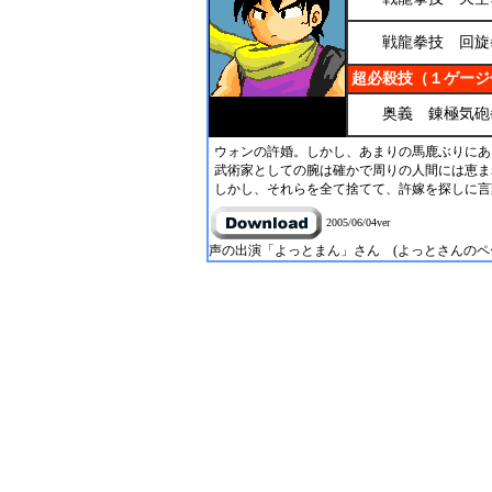
戦龍拳技 回旋
超必殺技（１ゲージ
奥義 錬極気砲
ウォンの許婚。しかし、あまりの馬鹿ぶりにあ
武術家としての腕は確かで周りの人間には恵ま
しかし、それらを全て捨てて、許嫁を探しに言
2005/06/04ver
声の出演「よっとまん」さん (よっとさんのペ