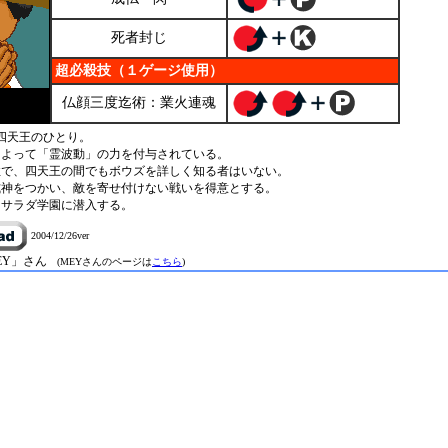
死者封じ
超必殺技（１ゲージ使用）
仏顔三度迄術：業火連魂
四天王のひとり。
によって「霊波動」の力を付与されている。
性で、四天王の間でもボウズを詳しく知る者はいない。
式神をつかい、敵を寄せ付けない戦いを得意とする。
にサラダ学園に潜入する。
2004/12/26ver
EY」さん
(MEYさんのページは
こちら
)