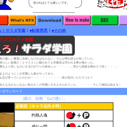
頂ければとても嬉しいです。
ろ！サラダ学園
┃
●勧善懲悪
┃
●その他
長の厳しい審査に合格しなければならない」そんな噂を誰もが知っていた。
晴らしい校風だ！とマスコミに騒がれても学園長は浮かれる事が無かった。
園をより良いものにするのがワシの使命じゃ・・・・・」窓から校庭を眺めそう呟く・・・。
まえのようにこの学園にも春がやってきた。
も忍び寄っていたのだが・・・・・・・・・・・誰が気付いただろうか？
光となるかもしれない戦士がこの学園に引きよせられていた。・・・・・そして物語は始まる！
ーダウンロード
ウズ
謎の、自称「仏の使い」
必殺技（キャラ右向き時）
灼熱人魂
成仏一閃