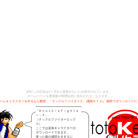
[PR] この広告は3ヶ月以上更新がないため表示されています。
ホームページを更新後24時間以内に表示されなくなります。
ームキャラクターを作るなら断然、「ナックルファイターＸ」(通称ＫＦＸ)。無料でダウンロードだ
「ＫｎｕｃｋｌｅＦｉｇｈｔｅ
ｒ－Ｘ」
（ナックルファイターエック
ス）
ここでは追加キャラクターが、
ダウンロードできます。
使った後の感想をＢＢＳに