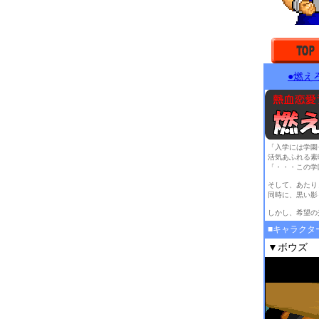
●燃え
「入学には学園
活気あふれる素
「・・・この学
そして、あたり
同時に、黒い影
しかし、希望の
■キャラクタ
▼ボ