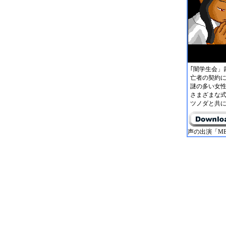
｢闇学生会」
亡者の契約
謎の多い女
さまざまな
ツノダと共
声の出演「M